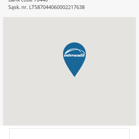
Sąsk. nr. LT587044060002217638
LT