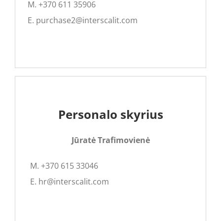
M. +370 611 35906
E. purchase2@interscalit.com
Personalo skyrius
Jūratė Trafimovienė
M. +370 615 33046
E. hr@interscalit.com