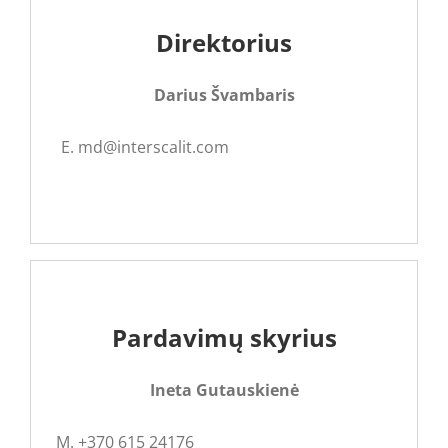
Direktorius
Darius Švambaris
E. md@interscalit.com
Pardavimų skyrius
Ineta Gutauskienė
M. +370 615 24176