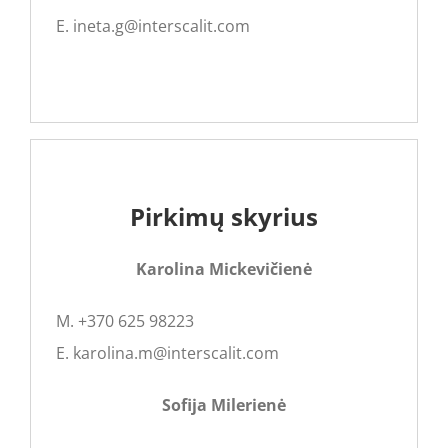
E. ineta.g@interscalit.com
Pirkimų skyrius
Karolina Mickevičienė
M. +370 625 98223
E. karolina.m@interscalit.com
Sofija Milerienė