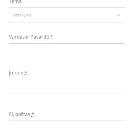
Tema
Vardas ir Pavardė
*
Įmonė
*
El. paštas
*