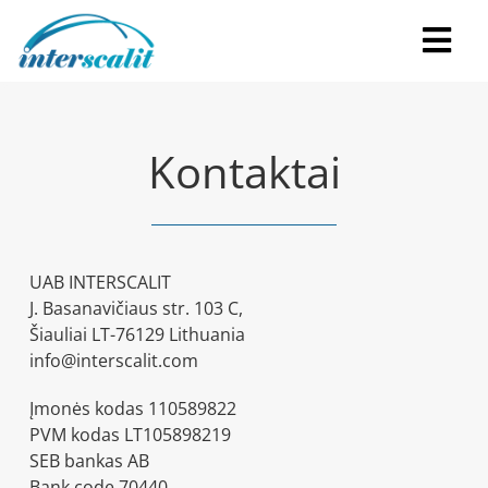
Skip
to
Tog
content
Navi
Pradžia
Kontaktai
Apie
Paslaugos
UAB INTERSCALIT
J. Basanavičiaus str. 103 C,
FAM’ HOME
Šiauliai LT-76129 Lithuania
info@interscalit.com
Karjera
Įmonės kodas 110589822
PVM kodas LT105898219
Kontaktai
SEB bankas AB
Bank code 70440