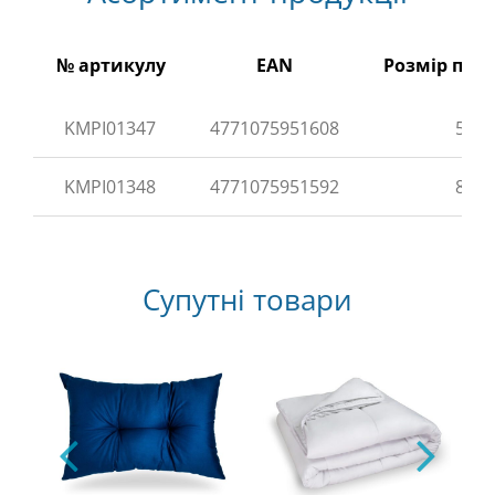
№ артикулу
EAN
Розмір прод
KMPI01347
4771075951608
50×
KMPI01348
4771075951592
80×
Супутні товари